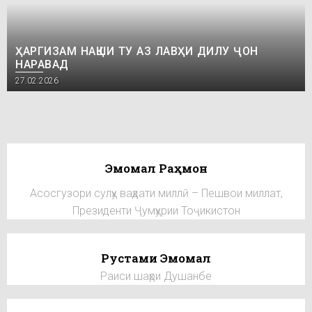
ҲАРГИЗАМ НАҚШИ ТУ АЗ ЛАВҲИ ДИЛУ ҶОН
НАРАВАД
27.02.2026
Эмомалӣ Раҳмон
Асосгузори сулҳу ваҳдати миллӣ – Пешвои миллат,
Президенти Ҷумҳурии Тоҷикистон
Рустами Эмомалӣ
Раиси шаҳри Душанбе