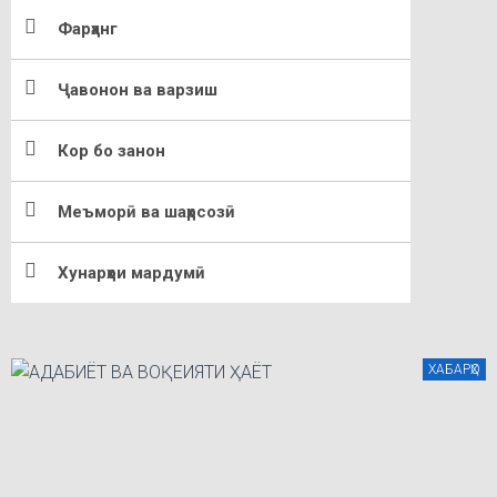
Фарҳанг
Ҷавонон ва варзиш
Кор бо занон
Меъморӣ ва шаҳрсозӣ
Хунарҳои мардумӣ
ХАБАРҲО