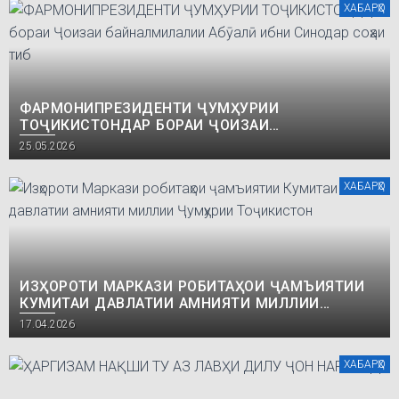
ХАБАРҲО
ФАРМОНИПРЕЗИДЕНТИ ҶУМҲУРИИ
ТОҶИКИСТОНДАР БОРАИ ҶОИЗАИ
БАЙНАЛМИЛАЛИИ АБӮАЛӢ ИБНИ СИНОДАР
25.05.2026
СОҲАИ ТИБ
ХАБАРҲО
ИЗҲОРОТИ МАРКАЗИ РОБИТАҲОИ ҶАМЪИЯТИИ
КУМИТАИ ДАВЛАТИИ АМНИЯТИ МИЛЛИИ
ҶУМҲУРИИ ТОҶИКИСТОН
17.04.2026
ХАБАРҲО