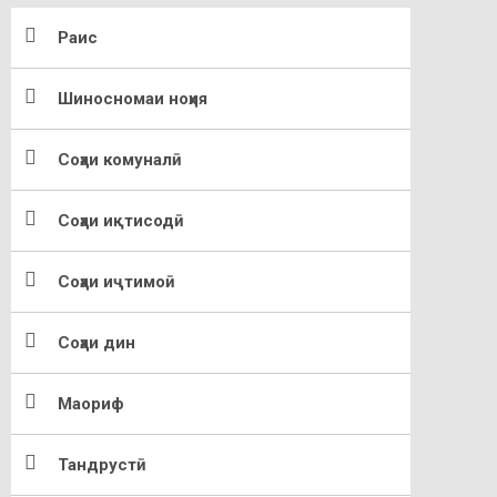
Раис
Шиносномаи ноҳия
Соҳаи комуналӣ
Соҳаи иқтисодӣ
Соҳаи иҷтимоӣ
Соҳаи дин
Маориф
Тандрустӣ