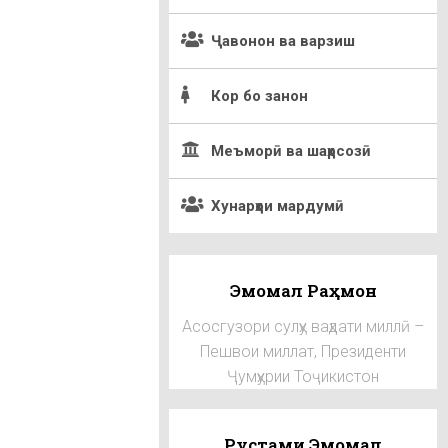
Ҷавонон ва варзиш
Кор бо занон
Меъморӣ ва шаҳрсозӣ
Хунарҳои мардумӣ
Эмомалӣ Раҳмон
Асосгузори сулҳу ваҳдати миллӣ –
Пешвои миллат, Президенти
Ҷумҳурии Тоҷикистон
Рустами Эмомалӣ