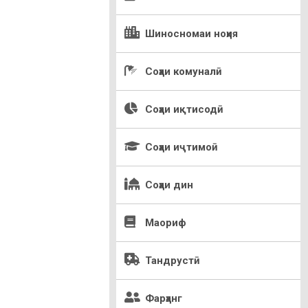
Шиносномаи ноҳия
Соҳаи комуналӣ
Соҳаи иқтисодӣ
Соҳаи иҷтимоӣ
Соҳаи дин
Маориф
Тандрустӣ
Фарҳанг