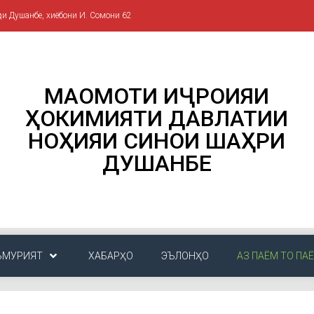
ри Душанбе, хиёбони И. Сомони 62
МАҚОМОТИ ИҶРОИЯИ
ҲОКИМИЯТИ ДАВЛАТИИ
НОҲИЯИ СИНОИ ШАҲРИ
ДУШАНБЕ
ЪМУРИЯТ
ХАБАРҲО
ЭЪЛОНҲО
АЗ ПАЁМ ТО ПА