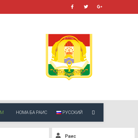
ЁМ
НОМА БА РАИС
РУССКИЙ
Раис