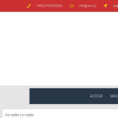
+992(37)2503024
info@sino.tj
шаҳ
АСОСӢ
МА
Аз паём то паём